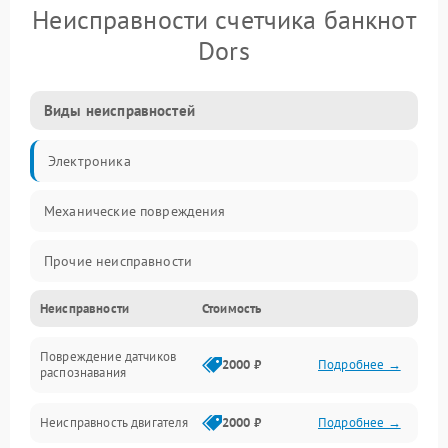
Неисправности счетчика банкнот
Dors
Виды неисправностей
Электроника
Механические повреждения
Прочие неисправности
Неисправности
Стоимость
Включение и работа
Повреждение датчиков
Счёт банкнот
2000 ₽
Подробнее →
распознавания
Подача и приём банкнот
Неисправность двигателя
2000 ₽
Подробнее →