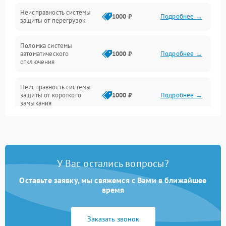
Датчики и распознавание
Неисправность системы
1000 ₽
Подробнее →
защиты от перегрузок
Управление и индикация
Поломка системы
автоматического
1000 ₽
Подробнее →
Шум и механика
отключения
Неисправность системы
защиты от короткого
1000 ₽
Подробнее →
замыкания
Повреждение системы
1000 ₽
Подробнее →
защиты от перегрева
У Вас остались вопросы?
Неисправность системы
защиты от
1000 ₽
Подробнее →
перенапряжения
Оставьте заявку, мы свяжемся с Вами в ближайшее
время
Неисправность системы
1000 ₽
Подробнее →
защиты от замыкания
Заказать звонок