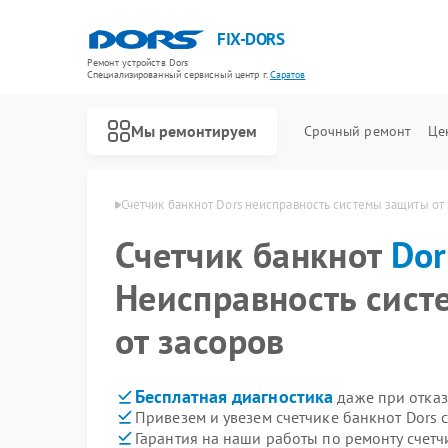
FIX-DORS
Ремонт устройств Dors
Специализированный cервисный центр г.
Саратов
Мы ремонтируем
Срочный ремонт
Це
Ремонт счетчиков банкнот Dors
нот Dors в Саратове
Счетчик банкнот Dors неисправность системы защиты от
Счетчик банкнот
Dor
Неисправность сис
от засоров
Бесплатная диагностика
даже при отказ
Привезем и увезем счетчике банкнот Dors 
Гарантия на наши работы по ремонту счетч