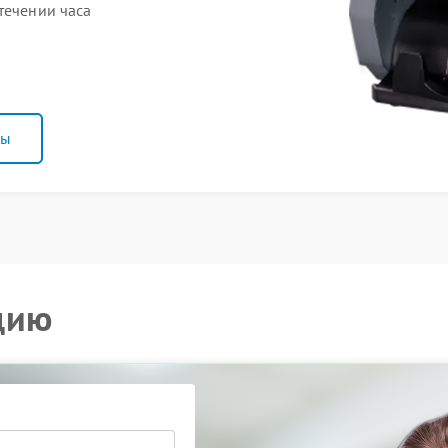
течении часа
ны
цию