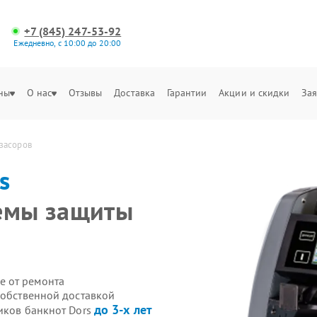
+7 (845) 247-53-92
Ежедневно, с 10:00 до 20:00
ны
О нас
Отзывы
Доставка
Гарантии
Акции и скидки
Зая
 засоров
s
темы защиты
е от ремонта
собственной доставкой
до 3-х лет
иков банкнот Dors