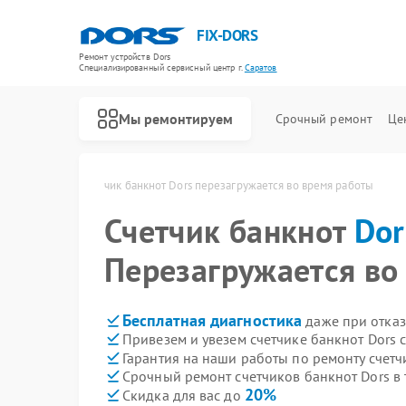
FIX-DORS
Ремонт устройств Dors
Специализированный cервисный центр г.
Саратов
Мы ремонтируем
Срочный ремонт
Це
Ремонт счетчиков банкнот Dors
ors в Саратове
Счетчик банкнот Dors перезагружается во время работы
Счетчик банкнот
Dor
Перезагружается во
Бесплатная диагностика
даже при отказ
Привезем и увезем счетчике банкнот Dors 
Гарантия на наши работы по ремонту счетч
Срочный ремонт счетчиков банкнот Dors в 
20%
Скидка для вас до