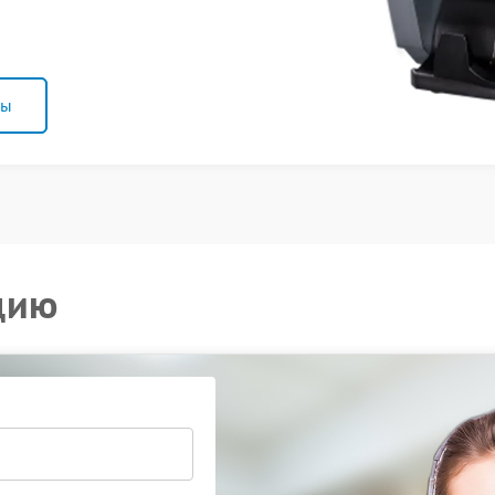
ны
цию